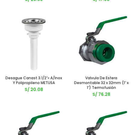
Desague Canast 3.1/2″» A/Inox
Valvula De Esfera
Y Polipropileno METUSA
Desmontable 32 x 32mm (1″ x
1″) Termofusión
S/
20.08
S/
76.28