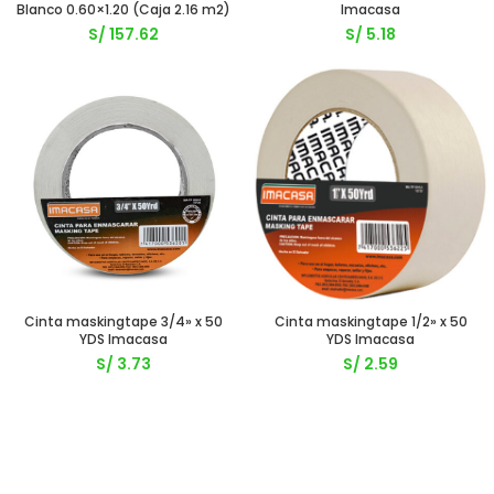
Blanco 0.60×1.20 (Caja 2.16 m2)
Imacasa
S/
157.62
S/
5.18
Cinta maskingtape 3/4» x 50
Cinta maskingtape 1/2» x 50
YDS Imacasa
YDS Imacasa
S/
3.73
S/
2.59