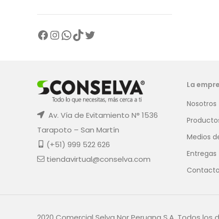
La empr
Nosotros
Av. Vía de Evitamiento N° 1536
Producto
Tarapoto – San Martín
Medios d
(+51) 999 522 626
Entregas
tiendavirtual@conselva.com
Contact
2020 Comercial Selva Nor Peruana S.A. Todos los 