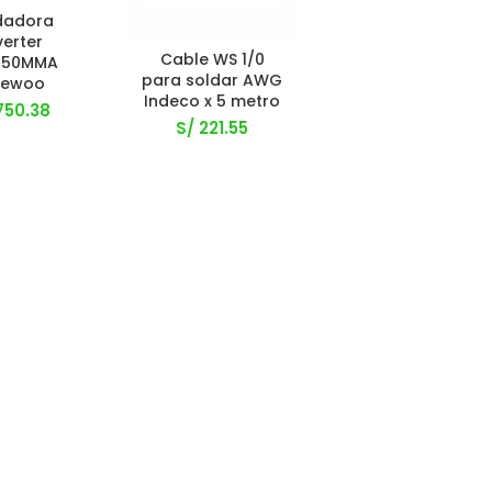
dadora
verter
Cable WS 1/0
50MMA
para soldar AWG
ewoo
Indeco x 5 metro
750.38
S/
221.55