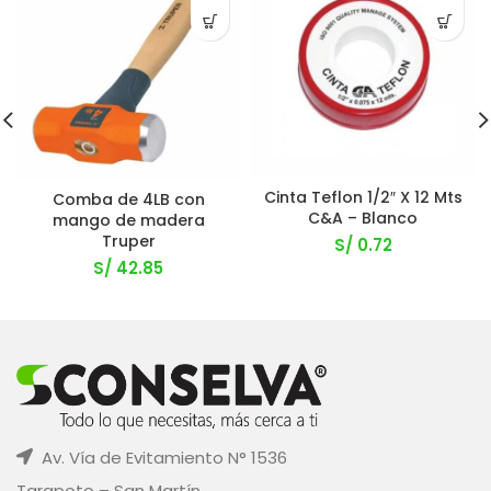
Cinta Teflon 1/2″ X 12 Mts
Comba de 4LB con
C&A – Blanco
mango de madera
Truper
S/
0.72
S/
42.85
Av. Vía de Evitamiento N° 1536
Tarapoto – San Martín