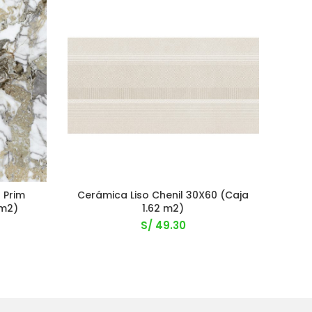
 Prim
Cerámica Liso Chenil 30X60 (Caja
A
4m2)
1.62 m2)
S/
49.30