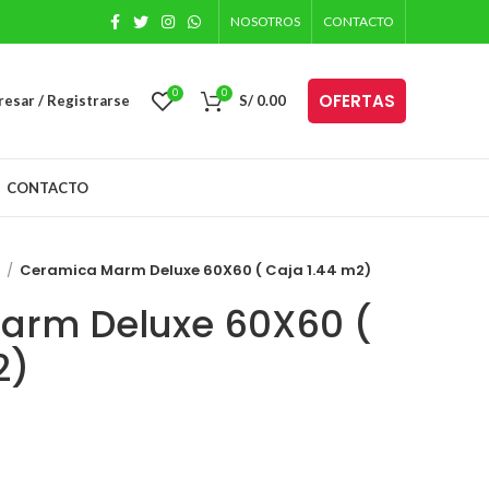
NOSOTROS
CONTACTO
0
0
OFERTAS
resar / Registrarse
S/
0.00
CONTACTO
s
Ceramica Marm Deluxe 60X60 ( Caja 1.44 m2)
arm Deluxe 60X60 (
2)