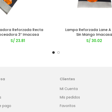
adora Reforzada Recta
Lampa Reforzada Lane A 1
oceadora 3″ Imacasa
Sin Mango Imacas
S/
23.81
S/
30.02
esa
Clientes
Mi Cuenta
s
Mis pedidos
e pago
Favoritos