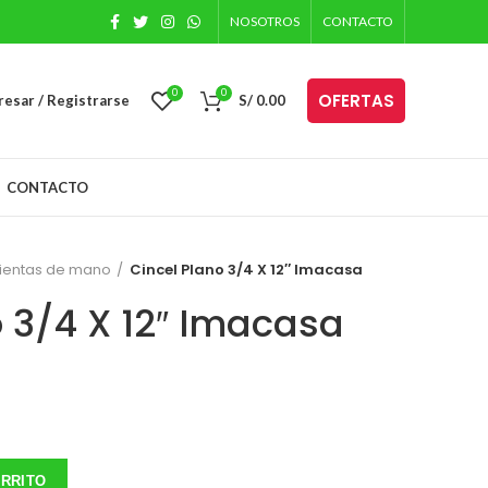
NOSOTROS
CONTACTO
0
0
OFERTAS
resar / Registrarse
S/
0.00
CONTACTO
ientas de mano
Cincel Plano 3/4 X 12″ Imacasa
o 3/4 X 12″ Imacasa
ARRITO