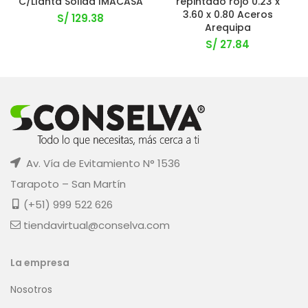
C/Llanta Solida IMACASA
repintado rojo 0.23 x
3.60 x 0.80 Aceros
S/
129.38
Arequipa
S/
27.84
Av. Vía de Evitamiento N° 1536
Tarapoto – San Martín
(+51) 999 522 626
tiendavirtual@conselva.com
La empresa
Nosotros