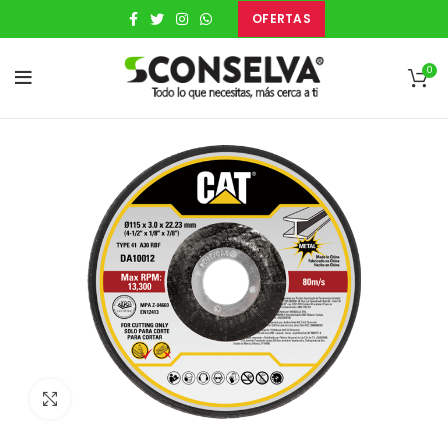
OFERTAS
0
Clic para expandir