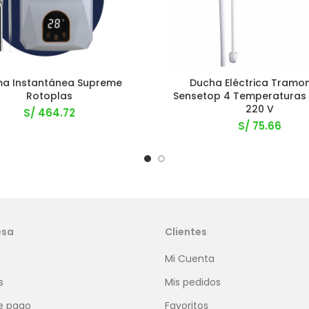
a Instantánea Supreme
Ducha Eléctrica Tramon
Rotoplas
Sensetop 4 Temperaturas
220 V
S/
464.72
S/
75.66
esa
Clientes
Mi Cuenta
s
Mis pedidos
e pago
Favoritos