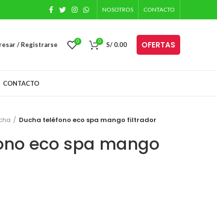
NOSOTROS
CONTACTO
0
0
OFERTAS
resar / Registrarse
S/
0.00
CONTACTO
ucha
Ducha teléfono eco spa mango filtrador
fono eco spa mango