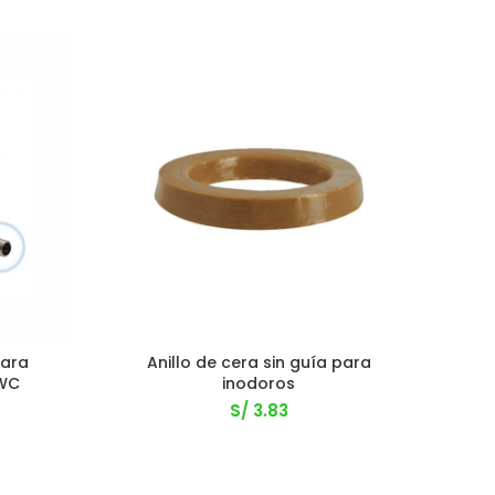
para
Anillo de cera sin guía para
Ta
 WC
inodoros
S/
3.83