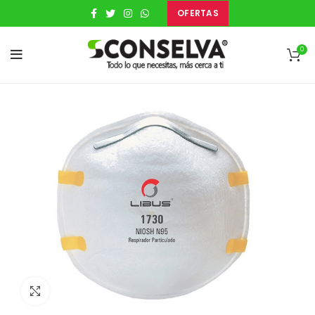
OFERTAS
0
Clic para expandir