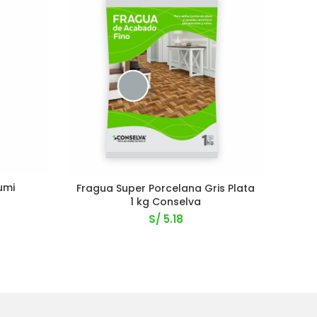
umi
Fragua Super Porcelana Gris Plata
Fra
1 kg Conselva
S/
5.18