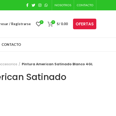
NOSOTROS
CONTACTO
0
0
OFERTAS
resar / Registrarse
S/
0.00
CONTACTO
 accesorios
Pintura American Satinado Blanco 4GL
rican Satinado