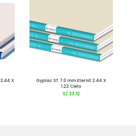
 2.44 X
Gyplac ST 7.0 mm Eternit 2.44 X
Tabl
1.22 Cielo
S/
33.12