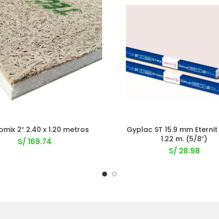
mix 2″ 2.40 x 1.20 metros
Gyplac ST 15.9 mm Eternit
1.22 m. (5/8″)
S/
169.74
S/
28.98