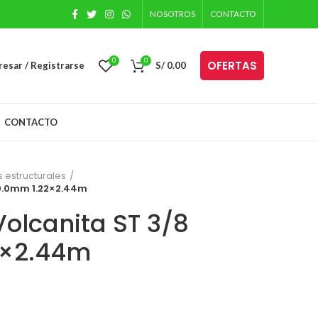
NOSOTROS
CONTACTO
0
0
OFERTAS
resar / Registrarse
S/
0.00
CONTACTO
 estructurales
10.0mm 1.22×2.44m
Volcanita ST 3/8
2×2.44m