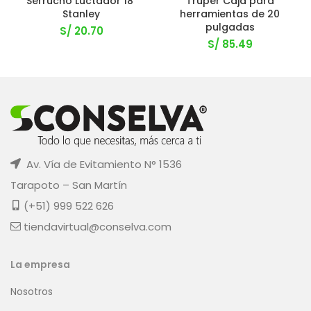
Serrucho Luctador 18″
Truper Caja para
Stanley
herramientas de 20
pulgadas
S/
20.70
S/
85.49
Av. Vía de Evitamiento N° 1536
Tarapoto – San Martín
(+51) 999 522 626
tiendavirtual@conselva.com
La empresa
Nosotros