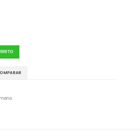
ARRITO
OMPARAR
 mano