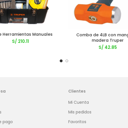
e Herramientas Manuales
Comba de 4LB con man
madera Truper
S/
210.11
S/
42.85
esa
Clientes
Mi Cuenta
s
Mis pedidos
e pago
Favoritos