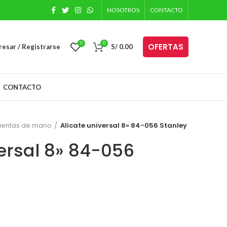
NOSOTROS
CONTACTO
0
0
OFERTAS
resar / Registrarse
S/
0.00
CONTACTO
ientas de mano
Alicate universal 8» 84-056 Stanley
versal 8» 84-056