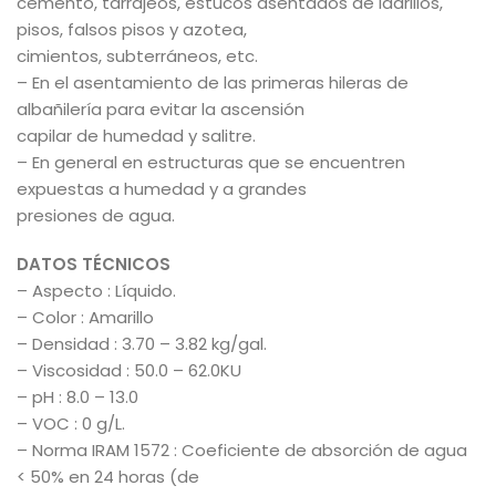
cemento, tarrajeos, estucos asentados de ladrillos,
pisos, falsos pisos y azotea,
cimientos, subterráneos, etc.
– En el asentamiento de las primeras hileras de
albañilería para evitar la ascensión
capilar de humedad y salitre.
– En general en estructuras que se encuentren
expuestas a humedad y a grandes
presiones de agua.
DATOS TÉCNICOS
– Aspecto : Líquido.
– Color : Amarillo
– Densidad : 3.70 – 3.82 kg/gal.
– Viscosidad : 50.0 – 62.0KU
– pH : 8.0 – 13.0
– VOC : 0 g/L.
– Norma IRAM 1572 : Coeficiente de absorción de agua
< 50% en 24 horas (de