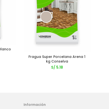
Blanco
Fra
a
Fragua Super Porcelana Arena 1
kg Conselva
S/
5.18
Información