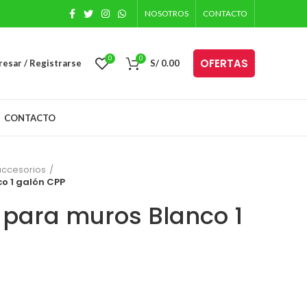
NOSOTROS
CONTACTO
0
0
OFERTAS
resar / Registrarse
S/
0.00
CONTACTO
 accesorios
o 1 galón CPP
para muros Blanco 1