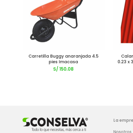
Carretilla Buggy anaranjada 4.5
Calam
pies Imacasa
0.23 x 
S/
150.08
La empr
Nosotros