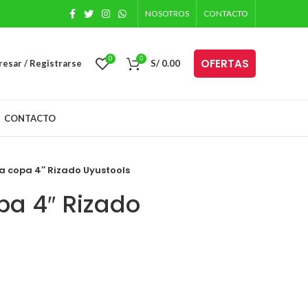
NOSOTROS
CONTACTO
0
0
OFERTAS
resar / Registrarse
S/
0.00
CONTACTO
la copa 4″ Rizado Uyustools
pa 4″ Rizado