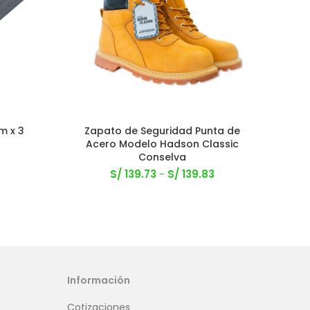
m x 3
Zapato de Seguridad Punta de
Riel
Acero Modelo Hadson Classic
Conselva
S/
139.73
-
S/
139.83
Información
Cotizaciones