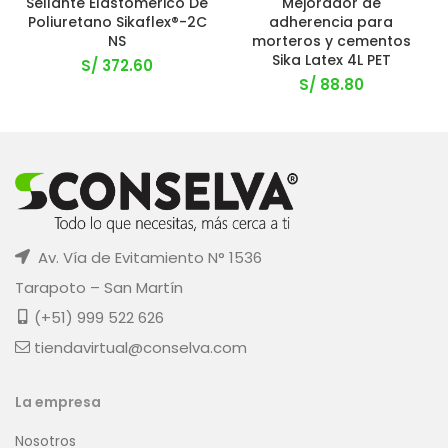
Sellante Elastomérico De
Mejorador de
Poliuretano Sikaflex®-2C
adherencia para
NS
morteros y cementos
Sika Latex 4L PET
S/
372.60
S/
88.80
Av. Vía de Evitamiento N° 1536
Tarapoto – San Martín
(+51) 999 522 626
tiendavirtual@conselva.com
La empresa
Nosotros