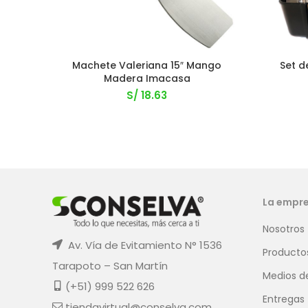
Machete Valeriana 15″ Mango
Set d
Madera Imacasa
S/
18.63
La empr
Nosotros
Av. Vía de Evitamiento N° 1536
Producto
Tarapoto – San Martín
Medios d
(+51) 999 522 626
Entregas
tiendavirtual@conselva.com