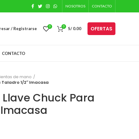
NOSOTROS
CONTACTO
0
0
OFERTAS
resar / Registrarse
S/
0.00
CONTACTO
ientas de mano
a Taladro 1/2″ Imacasa
 Llave Chuck Para
″ Imacasa