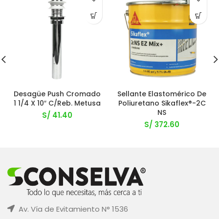
Desagüe Push Cromado
Sellante Elastomérico De
1 1/4 X 10″ C/Reb. Metusa
Poliuretano Sikaflex®-2C
NS
S/
41.40
S/
372.60
Av. Vía de Evitamiento N° 1536