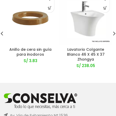
Anillo de cera sin guía
Lavatorio Colgante
para inodoros
Blanco 46 X 45 X 37
Zhongya
S/
3.83
S/
238.05
Av. Vía de Evitamiento N° 1536