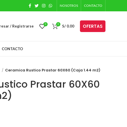
NOSOTROS
CONTACTO
0
0
OFERTAS
resar / Registrarse
S/
0.00
CONTACTO
s
Ceramica Rustico Prastar 60X60 (Caja 1.44 m2)
stico Prastar 60X60
m2)