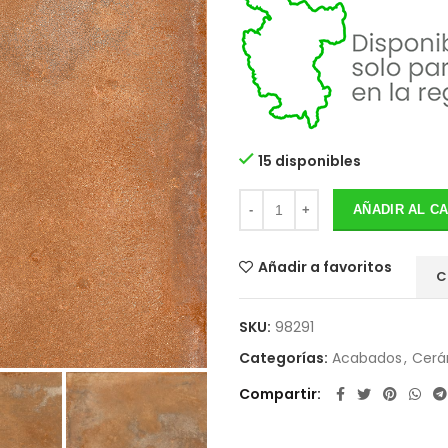
15 disponibles
AÑADIR AL C
Añadir a favoritos
C
SKU:
98291
Categorías:
Acabados
,
Cerá
Compartir