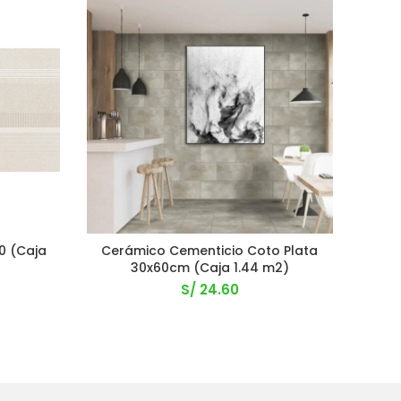
0 (Caja
Cerámico Cementicio Coto Plata
A
30x60cm (Caja 1.44 m2)
S/
24.60